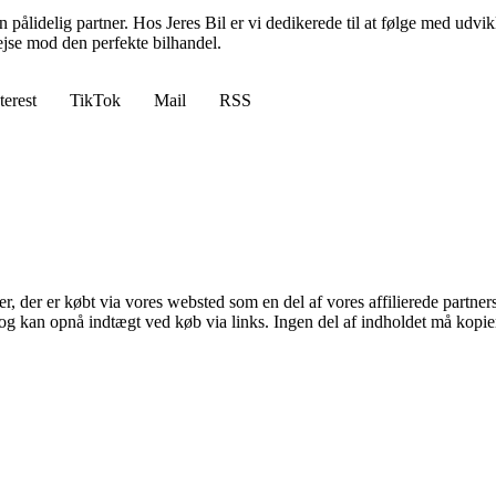
en pålidelig partner. Hos Jeres Bil er vi dedikerede til at følge med udvik
 rejse mod den perfekte bilhandel.
terest
TikTok
Mail
RSS
ter, der er købt via vores websted som en del af vores affilierede partne
og kan opnå indtægt ved køb via links. Ingen del af indholdet må kopiere