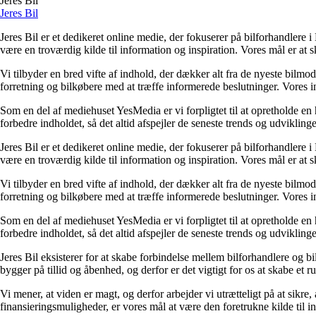
Jeres Bil
Jeres Bil
Jeres Bil er et dedikeret online medie, der fokuserer på bilforhandlere
være en troværdig kilde til information og inspiration. Vores mål er at 
Vi tilbyder en bred vifte af indhold, der dækker alt fra de nyeste bilmo
forretning og bilkøbere med at træffe informerede beslutninger. Vores in
Som en del af mediehuset YesMedia er vi forpligtet til at opretholde en h
forbedre indholdet, så det altid afspejler de seneste trends og udvikling
Jeres Bil er et dedikeret online medie, der fokuserer på bilforhandlere
være en troværdig kilde til information og inspiration. Vores mål er at 
Vi tilbyder en bred vifte af indhold, der dækker alt fra de nyeste bilmo
forretning og bilkøbere med at træffe informerede beslutninger. Vores in
Som en del af mediehuset YesMedia er vi forpligtet til at opretholde en h
forbedre indholdet, så det altid afspejler de seneste trends og udvikling
Jeres Bil eksisterer for at skabe forbindelse mellem bilforhandlere og 
bygger på tillid og åbenhed, og derfor er det vigtigt for os at skabe et 
Vi mener, at viden er magt, og derfor arbejder vi utrætteligt på at sikre
finansieringsmuligheder, er vores mål at være den foretrukne kilde til in