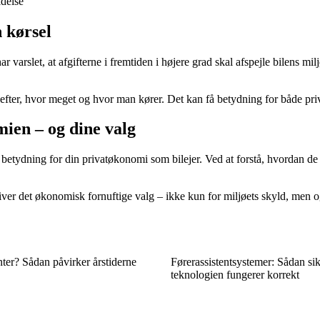
ldelse
 kørsel
arslet, at afgifterne i fremtiden i højere grad skal afspejle bilens miljø
r efter, hvor meget og hvor man kører. Det kan få betydning for både pr
ien – og dine valg
te betydning for din privatøkonomi som bilejer. Ved at forstå, hvordan d
bliver det økonomisk fornuftige valg – ikke kun for miljøets skyld, men
ter? Sådan påvirker årstiderne
Førerassistentsystemer: Sådan sik
teknologien fungerer korrekt