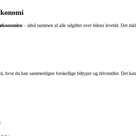
 økonomi
løkonomien
– altså summen af alle udgifter over bilens levetid. Det ink
mi, hvor du kan sammenligne forskellige biltyper og drivmidler. Det kan
t