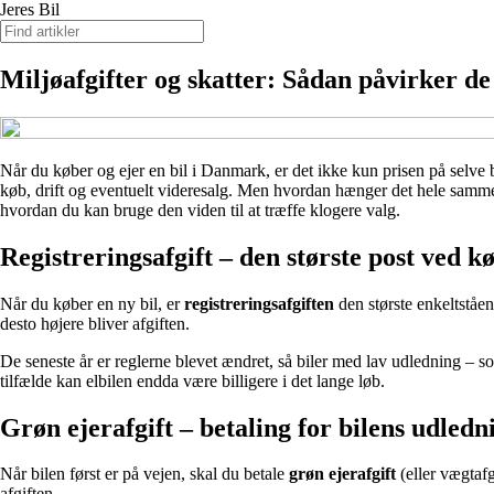
Jeres Bil
Miljøafgifter og skatter: Sådan påvirker d
Når du køber og ejer en bil i Danmark, er det ikke kun prisen på selve b
køb, drift og eventuelt videresalg. Men hvordan hænger det hele sammen
hvordan du kan bruge den viden til at træffe klogere valg.
Registreringsafgift – den største post ved k
Når du køber en ny bil, er
registreringsafgiften
den største enkeltståe
desto højere bliver afgiften.
De seneste år er reglerne blevet ændret, så biler med lav udledning – som
tilfælde kan elbilen endda være billigere i det lange løb.
Grøn ejerafgift – betaling for bilens udledn
Når bilen først er på vejen, skal du betale
grøn ejerafgift
(eller vægtafg
afgiften.