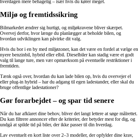
hverdagen mere behagelig – især hvis du kører meget.
Miljø og fremtidssikring
Bilmarkedet ændrer sig hurtigt, og miljøkravene bliver skærpet.
Overvej derfor, hvor længe du planlægger at beholde bilen, og
hvordan udviklingen kan påvirke dit valg.
Hvis du bor i en by med miljøzoner, kan det være en fordel at vælge en
nyere benzinbil, hybrid eller elbil. Dieselbiler kan stadig være et godt
valg til lange ture, men vær opmærksom på eventuelle restriktioner i
fremtiden.
Tænk også over, hvordan du kan lade bilen op, hvis du overvejer el
eller plug-in hybrid – har du adgang til egen ladestander, eller skal du
bruge offentlige ladestationer?
Gør forarbejdet – og spar tid senere
Når du har afklaret dine behov, bliver det langt lettere at søge målrettet.
Du kan filtrere annoncer efter de kriterier, der betyder mest for dig, og
undgå at spilde tid på biler, der ikke passer til din hverdag.
Lav eventuelt en kort liste over 2–3 modeller, der opfylder dine krav,