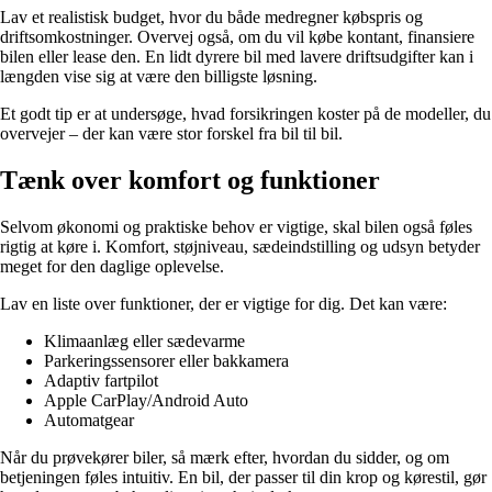
Lav et realistisk budget, hvor du både medregner købspris og
driftsomkostninger. Overvej også, om du vil købe kontant, finansiere
bilen eller lease den. En lidt dyrere bil med lavere driftsudgifter kan i
længden vise sig at være den billigste løsning.
Et godt tip er at undersøge, hvad forsikringen koster på de modeller, du
overvejer – der kan være stor forskel fra bil til bil.
Tænk over komfort og funktioner
Selvom økonomi og praktiske behov er vigtige, skal bilen også føles
rigtig at køre i. Komfort, støjniveau, sædeindstilling og udsyn betyder
meget for den daglige oplevelse.
Lav en liste over funktioner, der er vigtige for dig. Det kan være:
Klimaanlæg eller sædevarme
Parkeringssensorer eller bakkamera
Adaptiv fartpilot
Apple CarPlay/Android Auto
Automatgear
Når du prøvekører biler, så mærk efter, hvordan du sidder, og om
betjeningen føles intuitiv. En bil, der passer til din krop og kørestil, gør