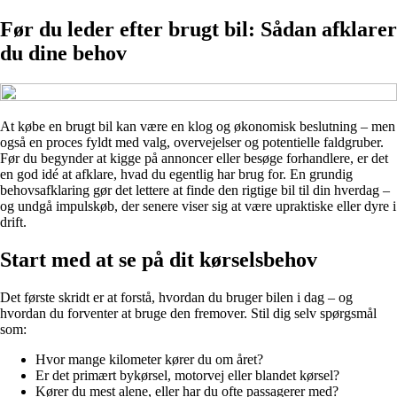
Før du leder efter brugt bil: Sådan afklarer
du dine behov
At købe en brugt bil kan være en klog og økonomisk beslutning – men
også en proces fyldt med valg, overvejelser og potentielle faldgruber.
Før du begynder at kigge på annoncer eller besøge forhandlere, er det
en god idé at afklare, hvad du egentlig har brug for. En grundig
behovsafklaring gør det lettere at finde den rigtige bil til din hverdag –
og undgå impulskøb, der senere viser sig at være upraktiske eller dyre i
drift.
Start med at se på dit kørselsbehov
Det første skridt er at forstå, hvordan du bruger bilen i dag – og
hvordan du forventer at bruge den fremover. Stil dig selv spørgsmål
som:
Hvor mange kilometer kører du om året?
Er det primært bykørsel, motorvej eller blandet kørsel?
Kører du mest alene, eller har du ofte passagerer med?