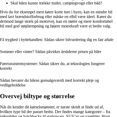
Skal bilen kunne trække trailer, campingvogn eller båd?
Hvis du for eksempel mest kører korte ture i byen, kan en mindre bil
med lavt brændstofforbrug eller måske en elbil være ideel. Kører du
derimod lange stræk på motorvej, kan en større og mere komfortabel
bil med god støjdæmpning og højere motorkraft være et bedre valg.
Få tryghed i byttehandlen: Sådan sikrer bilvurdering dig en fair aftale
Sommer eller vinter? Sådan påvirker årstiderne prisen på biler
Førerassistentsystemer: Sådan sikrer du, at teknologien fungerer
korrekt
Sådan bevarer du bilens gensalgsværdi med korrekt pleje og
vedligeholdelse
Overvej biltype og størrelse
Når du kender dit kørselsmønster, er næste skridt at finde ud af,
hvilken type bil der passer bedst. Der findes mange kategorier – fra
mikrobiler og hatchbacks til stationcars, SUV’er og varebiler. Hver