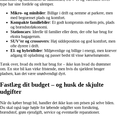
type har sine fordele og ulemper.
Mikro- og minibiler
: Billige i drift og nemme at parkere, men
med begrænset plads og komfort.
Kompakte familiebiler
: Et godt kompromis mellem pris, plads
og brændstoføkonomi.
Stationcars
: Ideelle til familier eller dem, der ofte har brug for
ekstra bagagerum.
SUV’er og crossovers
: Høj siddeposition og god komfort, men
ofte dyrere i drift.
El- og hybridbiler
: Miljøvenlige og billige i energi, men kræver
adgang til opladning og passer bedst til visse kørselsmønstre.
Tænk over, hvad du reelt har brug for – ikke kun hvad du drømmer
om. En stor bil kan virke fristende, men hvis du sjældent bruger
pladsen, kan det være unødvendigt dyrt.
Fastlæg dit budget – og husk de skjulte
udgifter
Når du køber brugt bil, handler det ikke kun om prisen på selve bilen.
Du skal også tage højde for løbende udgifter som forsikring,
brændstof, grøn ejerafgift, service og eventuelle reparationer.